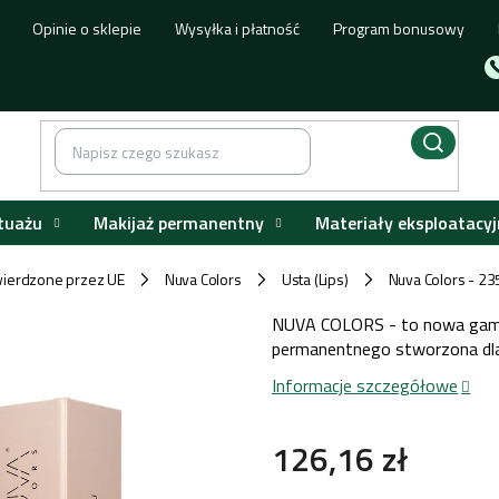
Opinie o sklepie
Wysyłka i płatność
Program bonusowy
tuażu
Makijaż permanentny
Materiały eksploatacyj
ierdzone przez UE
Nuva Colors
Usta (Lips)
Nuva Colors - 23
/
/
/
NUVA COLORS - to nowa gama 
permanentnego stworzona dl
Informacje szczegółowe
126,16 zł
Cena