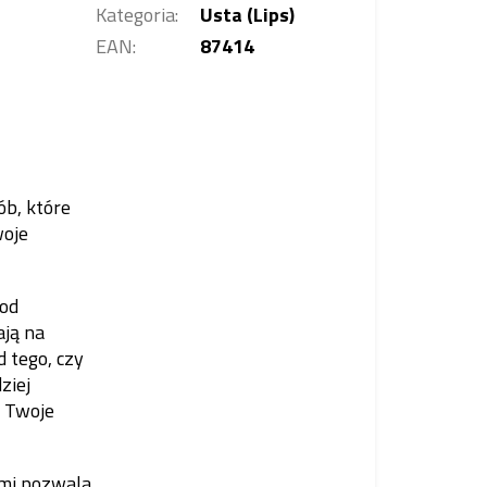
Kategoria
:
Usta (Lips)
EAN
:
87414
b, które
woje
(od
ają na
 tego, czy
ziej
ą Twoje
mi pozwala