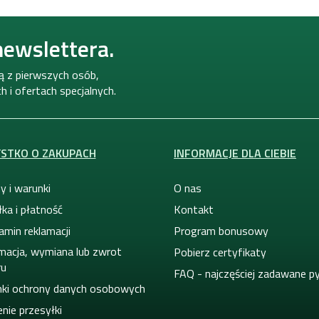
newslettera.
ną z pierwszych osób,
 i ofertach specjalnych.
STKO O ZAKUPACH
INFORMACJE DLA CIEBIE
y i warunki
O nas
ka i płatność
Kontakt
amin reklamacji
Program bonusowy
macja, wymiana lub zwrot
Pobierz certyfikaty
ru
FAQ - najczęściej zadawane p
ki ochrony danych osobowych
nie przesyłki