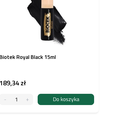
Biotek Royal Black 15ml
Nuva Col
189,34 zł
126,16 
Do koszyka