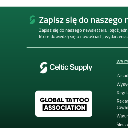
S
t
Zapisz się do naszego 
o
p
Zapisz się do naszego newslettera i bądź jed
k
które dowiedzą się o nowościach, wydarzeniach
a
WSZY
Zasad
Wysył
Regul
Rekla
towa
Warun
Śledze