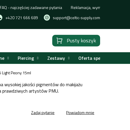
FAQ - najczęściej zadawane pytania
Reklamacja, wymiana lub zwrot t
+420 721 666 689
support@celtic-supply.com
Pusty koszyk
Koszyk
ne
Piercing
Zestawy
Oferta specjalna
5 Light Peony 15ml
wysokiej jakości pigmentów do makijażu
a prawdziwych artystów PMU.
Zadaj pytanie
Powiadom mnie