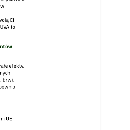
 w
olą Ci
NUVA to
entów
łe efekty.
anych
, brwi,
apewnia
mi UE i