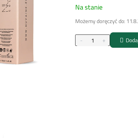
Na stanie
jednostkowa:
Możemy doręczyć do:
11.8
Doda