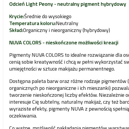
Odcień Light Peony - neutralny pigment hybrydowy
Krycie:
Średnie do wysokiego
Temperatura koloru:
Neutralny
Skład:
Organiczny i nieorganiczny (hybrydowy)
NUVA COLORS - nieskończone możliwości kreacji
Pigmenty NUVA COLORS to idealne rozwiązanie dla osó
cenią sobie kreatywność i chcą w pełni wykorzystać s
umiejętności w sztuce makijażu permanentnego.
Dostępna paleta barw oraz różne rodzaje pigmentów 
organicznych po nieorganiczne i ich mieszanki) pozwal
tworzenie nieskończonej liczby efektów. Niezależnie od
interesuje Cię subtelny, naturalny makijaż, czy też bard
wyraziste efekty, pigmenty NUVA z pewnością spełni
oczekiwania.
Co ważne, możliwość nakładania pigmentów warstwa