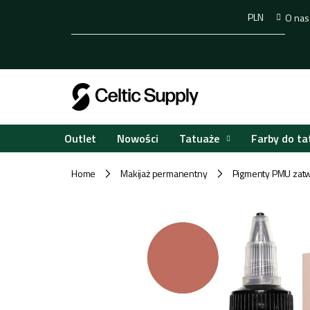
Przejść
PLN
O nas
do
treści
Tatuaże
Farby do ta
Outlet
Nowości
Home
Makijaż permanentny
Pigmenty PMU zatw
/
/