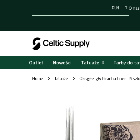
Przejść
PLN
O nas
do
treści
Tatuaże
Farby do ta
Outlet
Nowości
Home
Tatuaże
Okrągłe igły Piranha Liner - 5 szt
/
/