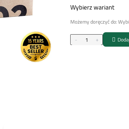
Cena
Wybierz wariant
jednostkowa:
Możemy doręczyć do:
Wybi
Doda