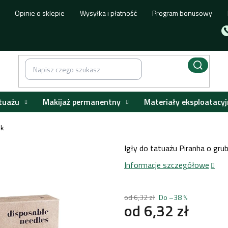
Opinie o sklepie
Wysyłka i płatność
Program bonusowy
tuażu
Makijaż permanentny
Materiały eksploatacyj
uk
Igły do tatuażu Piranha o gru
Informacje szczegółowe
od 6,32 zł
Do –38 %
od
6,32 zł