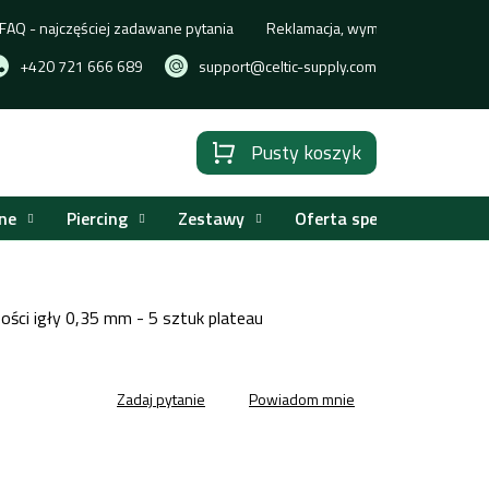
FAQ - najczęściej zadawane pytania
Reklamacja, wymiana lub zwrot t
+420 721 666 689
support@celtic-supply.com
Pusty koszyk
Koszyk
ne
Piercing
Zestawy
Oferta specjalna
bości igły 0,35 mm - 5 sztuk plateau
Zadaj pytanie
Powiadom mnie