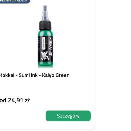
PEŁNIA EU REACH
Kokkai - Sumi Ink - Kaiyo Green
Okrągłe i
sztuk
od
24,91 zł
od
7,22
Szczegóły