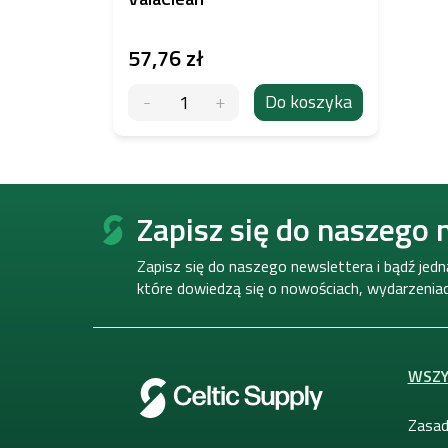
57,76 zł
Do koszyka
S
t
Zapisz się do naszego 
o
p
Zapisz się do naszego newslettera i bądź jed
k
które dowiedzą się o nowościach, wydarzeniach
a
WSZY
Zasad