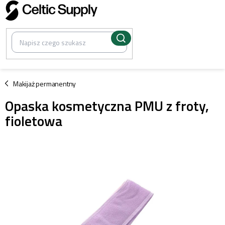
Przejść
do
treści
/
Makijaż permanentny
Opaska kosmetyczna PMU z froty,
fioletowa