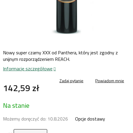
Nowy super czarny XXX od Panthera, który jest zgodny z
unijnym rozporządzeniem REACH.
Informacje szczegółowe
Zadaj pytanie
Powiadom mnie
142,59 zł
Cena
Na stanie
jednostkowa:
Możemy doręczyć do:
10.8.2026
Opcje dostawy