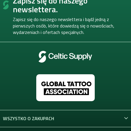
Zapisz się do naszego
o
newslettera.
p
k
Zapisz się do naszego newslettera i bądź jedną z
a
pierwszych osób, które dowiedzą się o nowościach,
wydarzeniach i ofertach specjalnych.
WSZYSTKO O ZAKUPACH