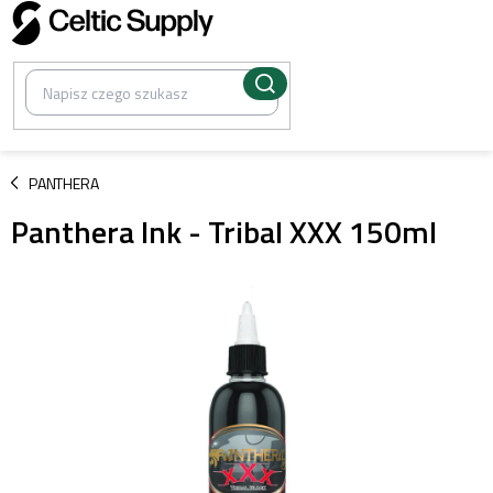
Przejść
do
treści
/
PANTHERA
Panthera Ink - Tribal XXX 150ml