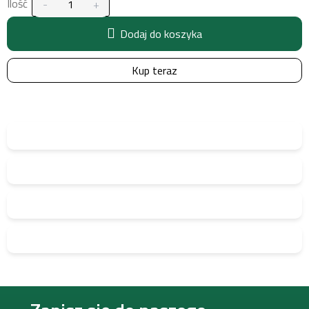
Ilość
Dodaj do koszyka
Kup teraz
S
t