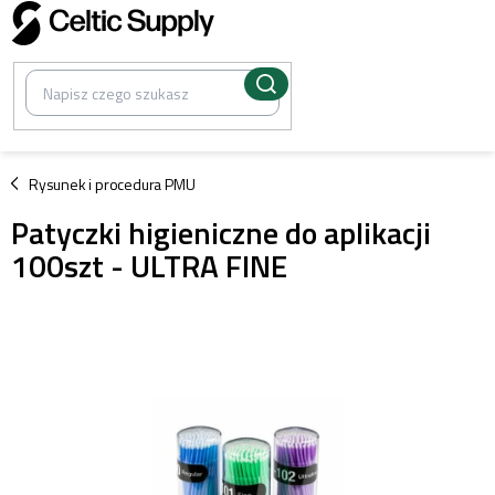
Przejść
do
treści
/
Rysunek i procedura PMU
Patyczki higieniczne do aplikacji
100szt - ULTRA FINE