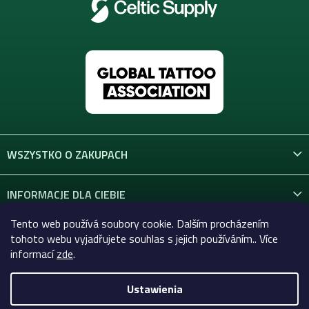
WSZYSTKO O ZAKUPACH
INFORMACJE DLA CIEBIE
Tento web používá soubory cookie. Dalším procházením
KONTAKT
tohoto webu vyjadřujete souhlas s jejich používáním.. Více
informací
zde
.
Ustawienia
Copyright 2026
Celtic-Supply.pl | Wszystko do tatuaży i