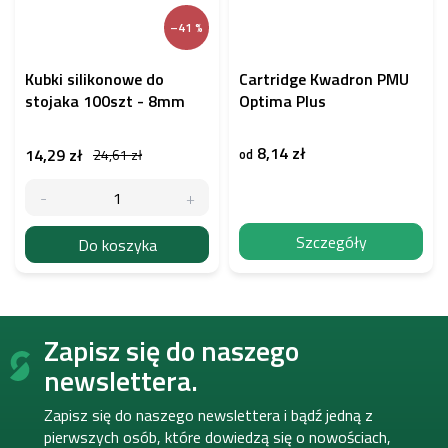
–41 %
Kubki silikonowe do
Cartridge Kwadron PMU
stojaka 100szt - 8mm
Optima Plus
8,14 zł
14,29 zł
24,61 zł
od
Szczegóły
Do koszyka
S
Zapisz się do naszego
t
o
newslettera.
p
k
Zapisz się do naszego newslettera i bądź jedną z
a
pierwszych osób, które dowiedzą się o nowościach,