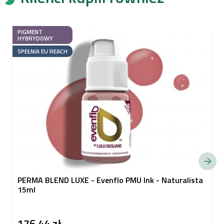
PIGMENT
HYBRYDOWY
SPEŁNIA EU REACH
PERMA BLEND LUXE - Evenflo PMU Ink - Naturalista
15ml
176,44 zł