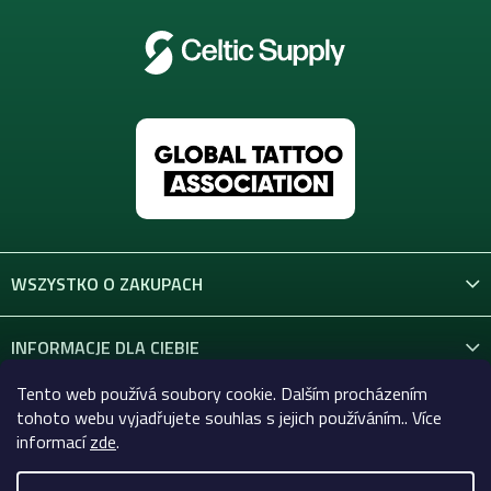
WSZYSTKO O ZAKUPACH
INFORMACJE DLA CIEBIE
Tento web používá soubory cookie. Dalším procházením
KONTAKT
tohoto webu vyjadřujete souhlas s jejich používáním.. Více
informací
zde
.