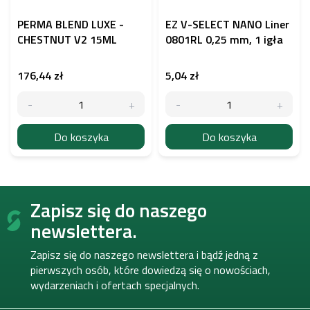
PERMA BLEND LUXE -
EZ V-SELECT NANO Liner
CHESTNUT V2 15ML
0801RL 0,25 mm, 1 igła
176,44 zł
5,04 zł
Do koszyka
Do koszyka
S
Zapisz się do naszego
t
o
newslettera.
p
k
Zapisz się do naszego newslettera i bądź jedną z
a
pierwszych osób, które dowiedzą się o nowościach,
wydarzeniach i ofertach specjalnych.