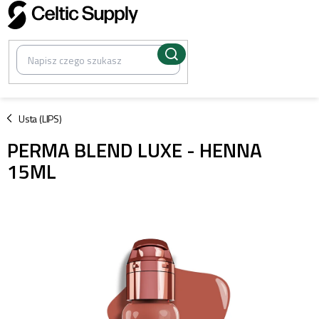
Przejść
do
treści
/
Usta (LIPS)
PERMA BLEND LUXE - HENNA
15ML