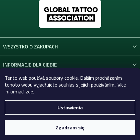
WSZYSTKO O ZAKUPACH
INFORMACJE DLA CIEBIE
Tento web používá soubory cookie. Dalším procházením
KONTAKT
tohoto webu vyjadřujete souhlas s jejich používáním.. Více
informací
zde
.
Ustawienia
Copyright 2026
Celtic-Supply.pl | Wszystko do tatuaży i
makijażu permanentnego
. Wszystkie prawa zastrzeżone.
Zgadzam się
Opracował Shoptet Premium