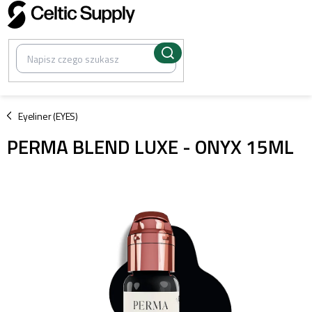
Przejść
do
treści
/
Eyeliner (EYES)
PERMA BLEND LUXE - ONYX 15ML