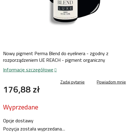
Nowy pigment Perma Blend do eyelinera - zgodny z
rozporządzeniem UE REACH - pigment organiczny
Informacje szczegółowe
Zadaj pytanie
Powiadom mnie
176,88 zł
Cena
Wyprzedane
jednostkowa:
Opcje dostawy
Pozycja została wyprzedana…