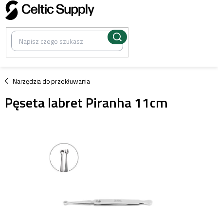
Przejść
do
treści
/
Narzędzia do przekłuwania
Pęseta labret Piranha 11cm