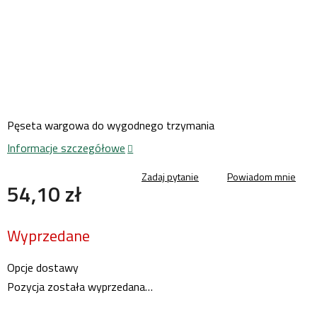
Pęseta wargowa do wygodnego trzymania
Informacje szczegółowe
Zadaj pytanie
Powiadom mnie
54,10 zł
Cena
Wyprzedane
jednostkowa:
Opcje dostawy
Pozycja została wyprzedana…