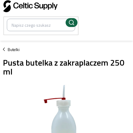
Przejść
do
treści
/
Butelki
Pusta butelka z zakraplaczem 250
ml