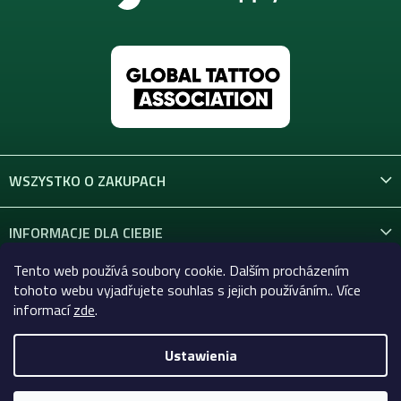
WSZYSTKO O ZAKUPACH
INFORMACJE DLA CIEBIE
Tento web používá soubory cookie. Dalším procházením
KONTAKT
tohoto webu vyjadřujete souhlas s jejich používáním.. Více
informací
zde
.
Ustawienia
Copyright 2026
Celtic-Supply.pl | Wszystko do tatuaży i
makijażu permanentnego
. Wszystkie prawa zastrzeżone.