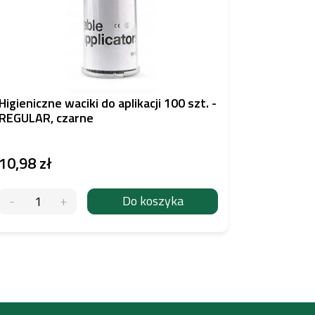
Higieniczne waciki do aplikacji 100 szt. -
UNISTAR 
REGULAR, czarne
oczyszcz
10,98 zł
53,83 z
Do koszyka