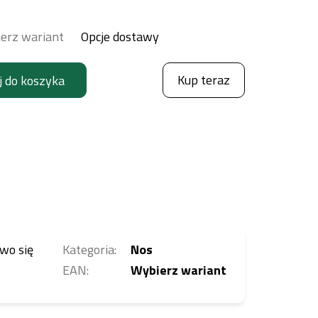
erz wariant
Opcje dostawy
Kup teraz
j do koszyka
wo się
Kategoria
:
Nos
EAN
:
Wybierz wariant