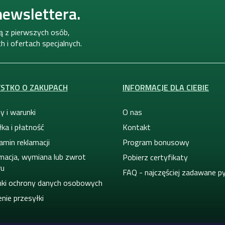
newslettera.
ną z pierwszych osób,
 i ofertach specjalnych.
STKO O ZAKUPACH
INFORMACJE DLA CIEBIE
y i warunki
O nas
ka i płatność
Kontakt
amin reklamacji
Program bonusowy
macja, wymiana lub zwrot
Pobierz certyfikaty
ru
FAQ - najczęściej zadawane p
ki ochrony danych osobowych
nie przesyłki