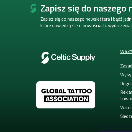
t
Zapisz się do naszego 
o
p
Zapisz się do naszego newslettera i bądź jed
k
które dowiedzą się o nowościach, wydarzeniach
a
WSZY
Zasad
Wysył
Regul
Rekla
towa
Warun
Śledze