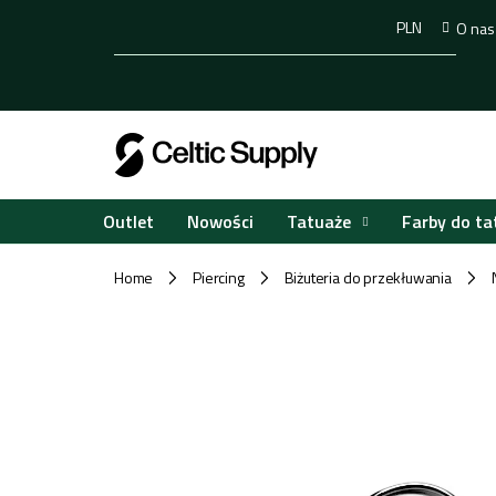
Przejść
PLN
O nas
do
treści
Tatuaże
Farby do ta
Outlet
Nowości
Home
Piercing
Biżuteria do przekłuwania
/
/
/