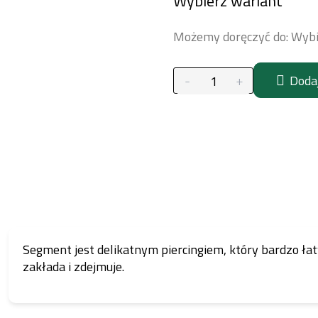
Wybierz wariant
jednostkowa:
Możemy doręczyć do:
Wybi
Doda
Segment jest delikatnym piercingiem, który bardzo łat
zakłada i zdejmuje.