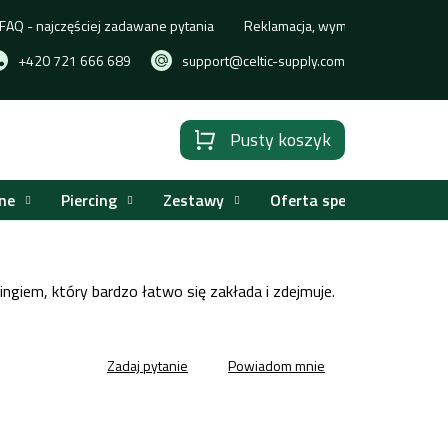
FAQ - najczęściej zadawane pytania
Reklamacja, wymiana lub zwrot t
+420 721 666 689
support@celtic-supply.com
Pusty koszyk
Koszyk
ne
Piercing
Zestawy
Oferta specjalna
ingiem, który bardzo łatwo się zakłada i zdejmuje.
Zadaj pytanie
Powiadom mnie