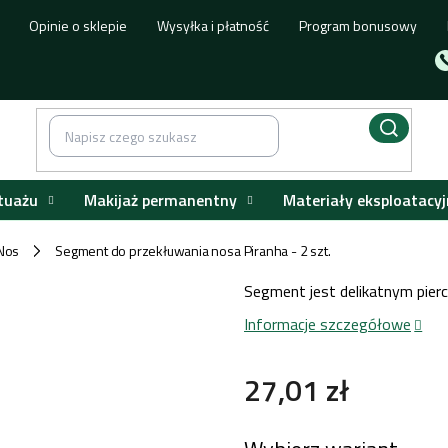
Opinie o sklepie
Wysyłka i płatność
Program bonusowy
tuażu
Makijaż permanentny
Materiały eksploatacyj
Nos
Segment do przekłuwania nosa Piranha - 2 szt.
/
Segment jest delikatnym pierc
Informacje szczegółowe
27,01 zł
Cena