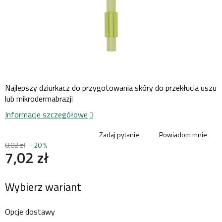
Najlepszy dziurkacz do przygotowania skóry do przekłucia uszu
lub mikrodermabrazji
Informacje szczegółowe
Zadaj pytanie
Powiadom mnie
8,82 zł
–20 %
7,02 zł
Cena
Wybierz wariant
jednostkowa:
Opcje dostawy