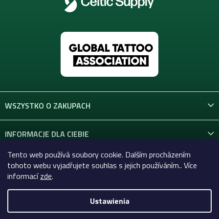
WSZYSTKO O ZAKUPACH
INFORMACJE DLA CIEBIE
Tento web používá soubory cookie. Dalším procházením
KONTAKT
tohoto webu vyjadřujete souhlas s jejich používáním.. Více
informací
zde
.
Ustawienia
Copyright 2026
Celtic-Supply.pl | Wszystko do tatuaży i