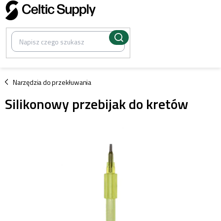
Przejść
do
treści
/
Narzędzia do przekłuwania
Silikonowy przebijak do kretów