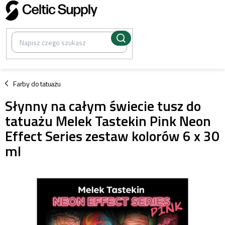
Przejść
do
treści
/
Farby do tatuażu
Słynny na całym świecie tusz do
tatuażu Melek Tastekin Pink Neon
Effect Series zestaw kolorów 6 x 30
ml