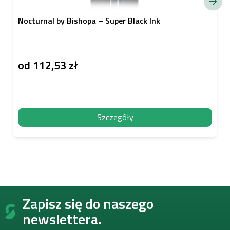
Nocturnal by Bishopa – Super Black Ink
od
112,53 zł
Szczegóły
S
Zapisz się do naszego
t
o
newslettera.
p