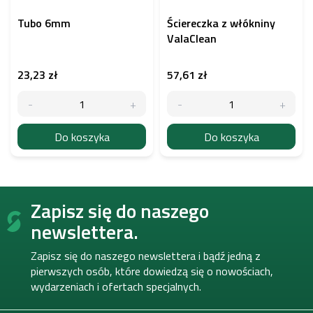
Tubo 6mm
Ściereczka z włókniny
ValaClean
23,23 zł
57,61 zł
Do koszyka
Do koszyka
S
Zapisz się do naszego
t
o
newslettera.
p
k
Zapisz się do naszego newslettera i bądź jedną z
a
pierwszych osób, które dowiedzą się o nowościach,
wydarzeniach i ofertach specjalnych.