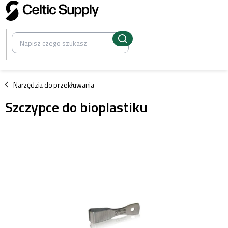
Przejść
do
treści
/
Narzędzia do przekłuwania
Szczypce do bioplastiku