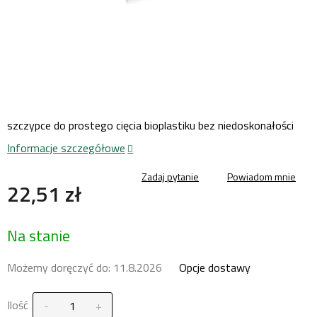
szczypce do prostego cięcia bioplastiku bez niedoskonałości
Informacje szczegółowe
Zadaj pytanie
Powiadom mnie
22,51 zł
Cena
Na stanie
jednostkowa:
Możemy doręczyć do:
11.8.2026
Opcje dostawy
Ilość