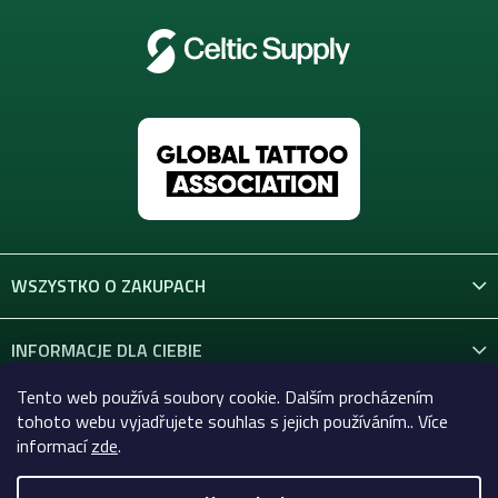
WSZYSTKO O ZAKUPACH
INFORMACJE DLA CIEBIE
Tento web používá soubory cookie. Dalším procházením
KONTAKT
tohoto webu vyjadřujete souhlas s jejich používáním.. Více
informací
zde
.