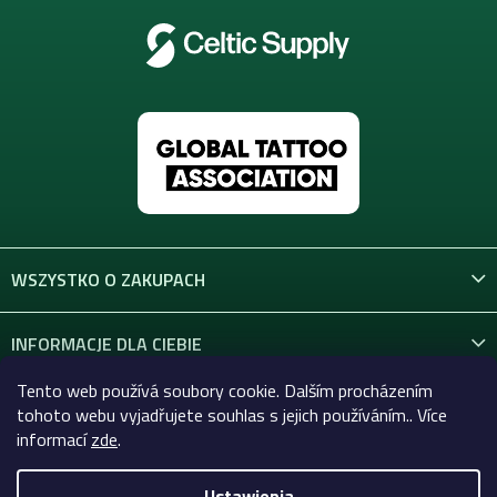
WSZYSTKO O ZAKUPACH
INFORMACJE DLA CIEBIE
Tento web používá soubory cookie. Dalším procházením
KONTAKT
tohoto webu vyjadřujete souhlas s jejich používáním.. Více
informací
zde
.
Ustawienia