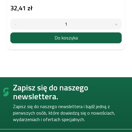
32,41 zł
Do koszyka
S
Zapisz się do naszego
t
o
newslettera.
p
k
Zapisz się do naszego newslettera i bądź jedną z
a
pierwszych osób, które dowiedzą się o nowościach,
wydarzeniach i ofertach specjalnych.