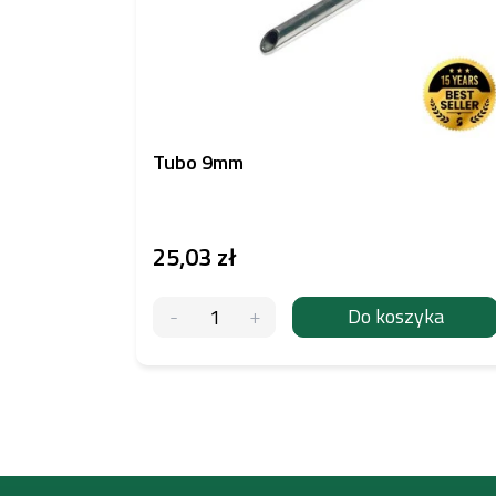
Tubo 9mm
25,03 zł
Do koszyka
S