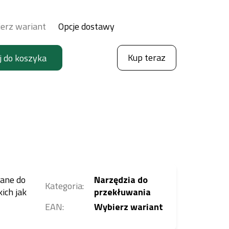
erz wariant
Opcje dostawy
Kup teraz
j do koszyka
wane do
Narzędzia do
Kategoria
:
kich jak
przekłuwania
EAN
:
Wybierz wariant