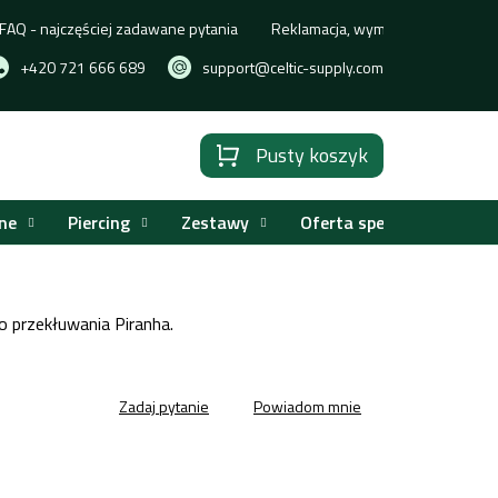
FAQ - najczęściej zadawane pytania
Reklamacja, wymiana lub zwrot t
+420 721 666 689
support@celtic-supply.com
Pusty koszyk
Koszyk
ne
Piercing
Zestawy
Oferta specjalna
do przekłuwania
Piranha.
Zadaj pytanie
Powiadom mnie