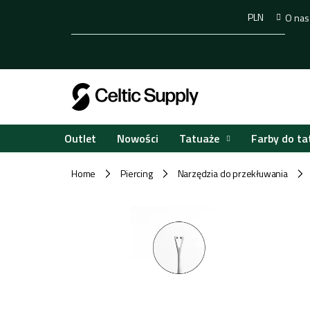
Przejść
PLN
O nas
do
treści
Tatuaże
Farby do ta
Outlet
Nowości
Home
Piercing
Narzędzia do przekłuwania
/
/
/