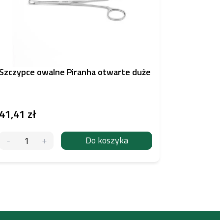
Szczypce owalne Piranha otwarte duże
Szczypce
41,41 zł
41,41 z
Do koszyka