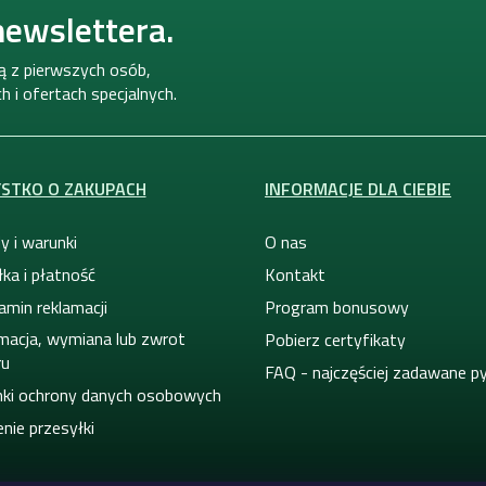
newslettera.
ną z pierwszych osób,
 i ofertach specjalnych.
STKO O ZAKUPACH
INFORMACJE DLA CIEBIE
y i warunki
O nas
ka i płatność
Kontakt
amin reklamacji
Program bonusowy
macja, wymiana lub zwrot
Pobierz certyfikaty
ru
FAQ - najczęściej zadawane p
ki ochrony danych osobowych
nie przesyłki