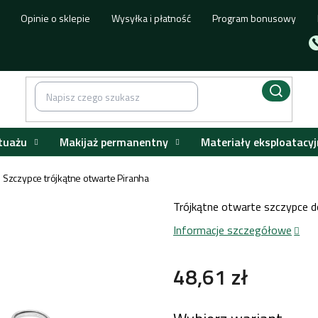
Opinie o sklepie
Wysyłka i płatność
Program bonusowy
tuażu
Makijaż permanentny
Materiały eksploatacyj
Szczypce trójkątne otwarte Piranha
Trójkątne otwarte szczypce 
Informacje szczegółowe
48,61 zł
Cena