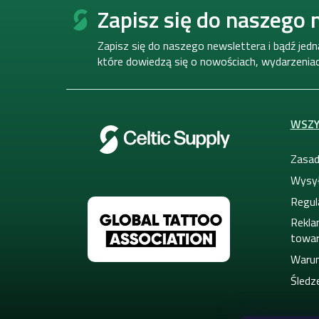
t
Zapisz się do naszego 
o
p
Zapisz się do naszego newslettera i bądź jed
k
które dowiedzą się o nowościach, wydarzeniach
a
WSZY
Zasad
Wysył
Regul
Rekla
towa
Warun
Śledze