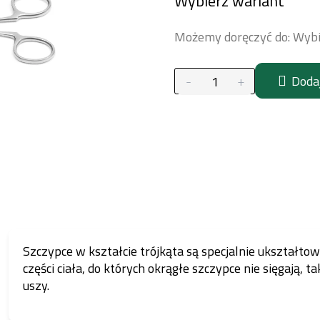
Wybierz wariant
jednostkowa:
Możemy doręczyć do:
Wybi
Doda
Szczypce w kształcie trójkąta są specjalnie ukształto
części ciała, do których okrągłe szczypce nie sięgają, ta
uszy.