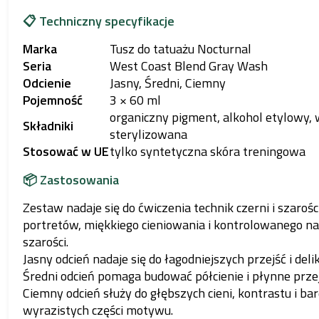
📋 Techniczny specyfikacje
Marka
Tusz do tatuażu Nocturnal
Seria
West Coast Blend Gray Wash
Odcienie
Jasny, Średni, Ciemny
Pojemność
3 × 60 ml
organiczny pigment, alkohol etylowy,
Składniki
sterylizowana
Stosować w UE
tylko syntetyczna skóra treningowa
📦 Zastosowania
Zestaw nadaje się do ćwiczenia technik czerni i szarośc
portretów, miękkiego cieniowania i kontrolowanego na
szarości.
Jasny odcień nadaje się do łagodniejszych przejść i deli
Średni odcień pomaga budować półcienie i płynne przej
Ciemny odcień służy do głębszych cieni, kontrastu i bar
wyrazistych części motywu.