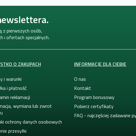
newslettera.
ną z pierwszych osób,
 i ofertach specjalnych.
STKO O ZAKUPACH
INFORMACJE DLA CIEBIE
y i warunki
O nas
ka i płatność
Kontakt
amin reklamacji
Program bonusowy
macja, wymiana lub zwrot
Pobierz certyfikaty
ru
FAQ - najczęściej zadawane p
ki ochrony danych osobowych
nie przesyłki