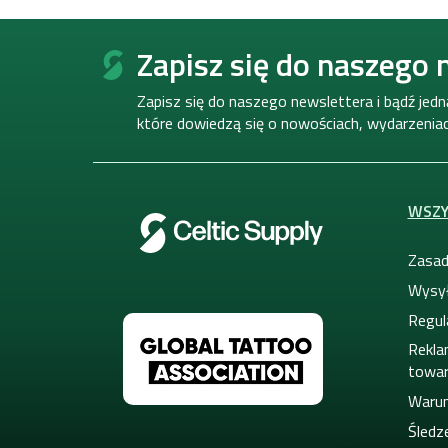
S
t
Zapisz się do naszego 
o
p
Zapisz się do naszego newslettera i bądź jed
k
które dowiedzą się o nowościach, wydarzeniach
a
WSZY
Zasad
Wysył
Regul
Rekla
towa
Warun
Śledze