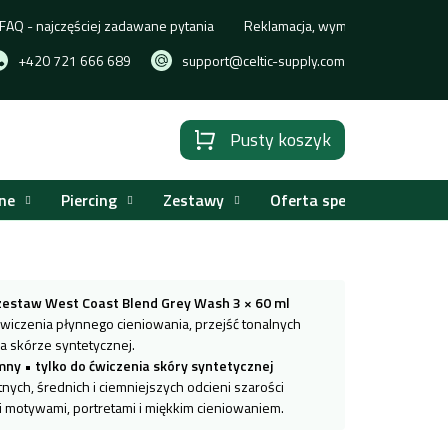
FAQ - najczęściej zadawane pytania
Reklamacja, wymiana lub zwrot t
+420 721 666 689
support@celtic-supply.com
Pusty koszyk
Koszyk
ne
Piercing
Zestawy
Oferta specjalna
 zestaw West Coast Blend Grey Wash 3 × 60 ml
ćwiczenia płynnego cieniowania, przejść tonalnych
na skórze syntetycznej.
emny
•
tylko do ćwiczenia skóry syntetycznej
tnych, średnich i ciemniejszych odcieni szarości
i motywami, portretami i miękkim cieniowaniem.