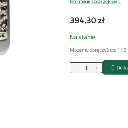
Informacje szczegółowe
394,30 zł
Cena
Na stanie
jednostkowa:
Możemy doręczyć do:
11.8
Doda