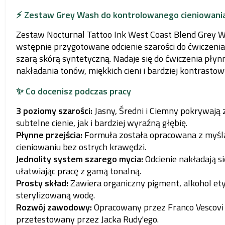
⚡ Zestaw Grey Wash do kontrolowanego cieniowani
Zestaw Nocturnal Tattoo Ink West Coast Blend Grey 
wstępnie przygotowane odcienie szarości do ćwiczenia 
szarą skórą syntetyczną. Nadaje się do ćwiczenia płyn
nakładania tonów, miękkich cieni i bardziej kontrasto
✨ Co docenisz podczas pracy
3 poziomy szarości:
Jasny, Średni i Ciemny pokrywają
subtelne cienie, jak i bardziej wyraźną głębię.
Płynne przejścia:
Formuła została opracowana z myśl
cieniowaniu bez ostrych krawędzi.
Jednolity system szarego mycia:
Odcienie nakładają si
ułatwiając pracę z gamą tonalną.
Prosty skład:
Zawiera organiczny pigment, alkohol ety
sterylizowaną wodę.
Rozwój zawodowy:
Opracowany przez Franco Vescovi 
przetestowany przez Jacka Rudy'ego.