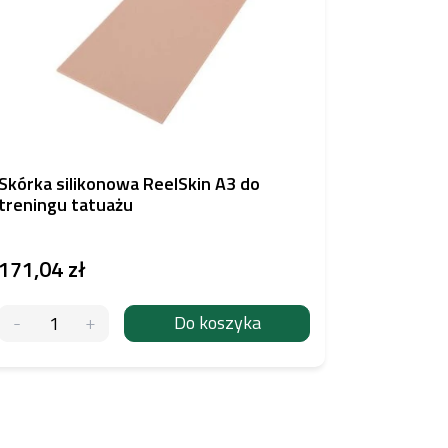
Skórka silikonowa ReelSkin A3 do
Fusion In
treningu tatuażu
171,04 zł
93,62 z
Do koszyka