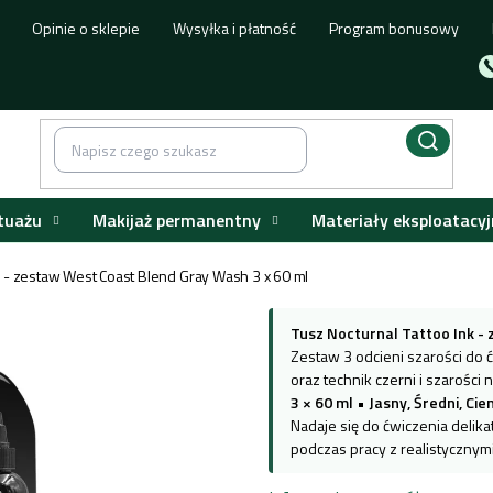
Opinie o sklepie
Wysyłka i płatność
Program bonusowy
tuażu
Makijaż permanentny
Materiały eksploatacyj
nk - zestaw West Coast Blend Gray Wash 3 x 60 ml
Tusz Nocturnal Tattoo Ink -
Zestaw 3 odcieni szarości do 
oraz technik czerni i szarości 
3 × 60 ml
•
Jasny, Średni, Ci
Nadaje się do ćwiczenia delika
podczas pracy z realistycznym