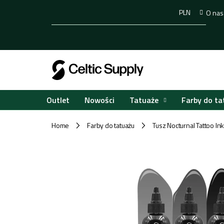
Przejść
PLN
O nas
do
treści
Tatuaże
Farby do ta
Outlet
Nowości
Home
Farby do tatuażu
Tusz Nocturnal Tattoo I
/
/