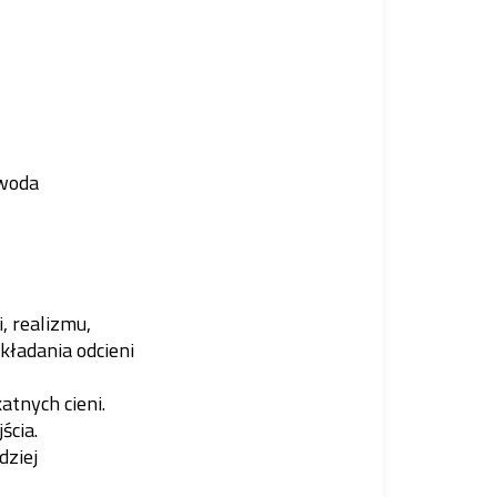
 woda
i, realizmu,
kładania odcieni
katnych cieni.
ścia.
dziej