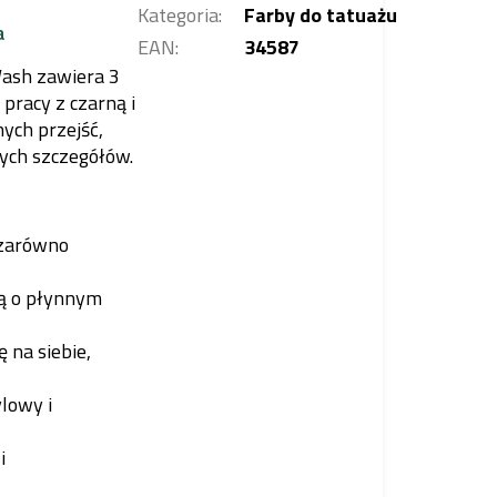
Kategoria
:
Farby do tatuażu
a
EAN
:
34587
Wash zawiera 3
pracy z czarną i
nych przejść,
wych szczegółów.
 zarówno
ą o płynnym
ę na siebie,
lowy i
i