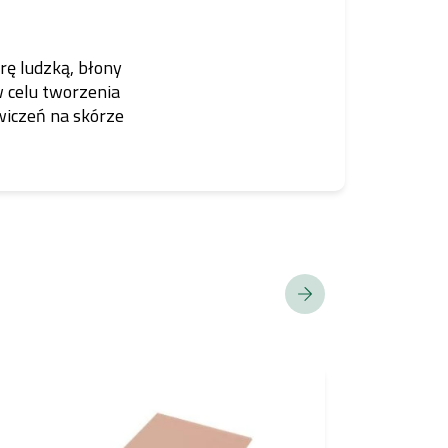
rę ludzką, błony
w celu tworzenia
wiczeń na skórze
NIE SPEŁNIA E
REACH