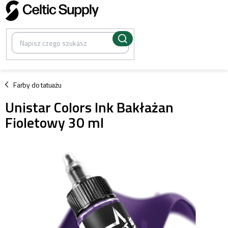
Przejść
do
treści
/
Farby do tatuażu
Unistar Colors Ink Bakłażan
Fioletowy 30 ml