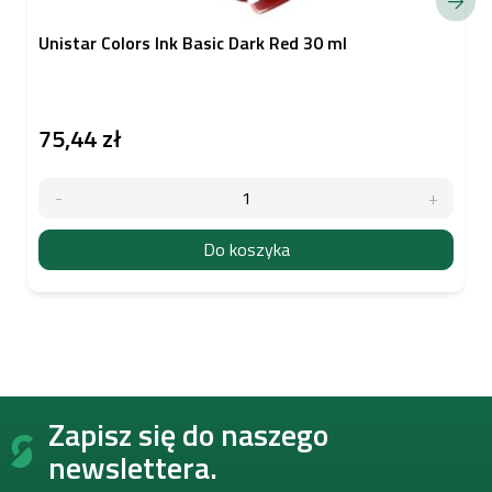
Unistar Colors Ink Basic Dark Red 30 ml
75,44 zł
Do koszyka
S
Zapisz się do naszego
t
o
newslettera.
p