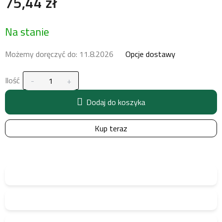
75,44 zł
Cena
Na stanie
jednostkowa:
Możemy doręczyć do:
11.8.2026
Opcje dostawy
Ilość
Dodaj do koszyka
Kup teraz