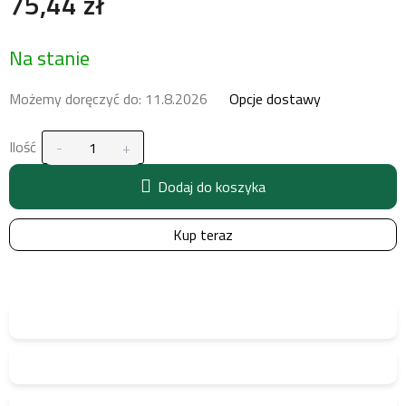
75,44 zł
Cena
Na stanie
jednostkowa:
Możemy doręczyć do:
11.8.2026
Opcje dostawy
Ilość
Dodaj do koszyka
Kup teraz