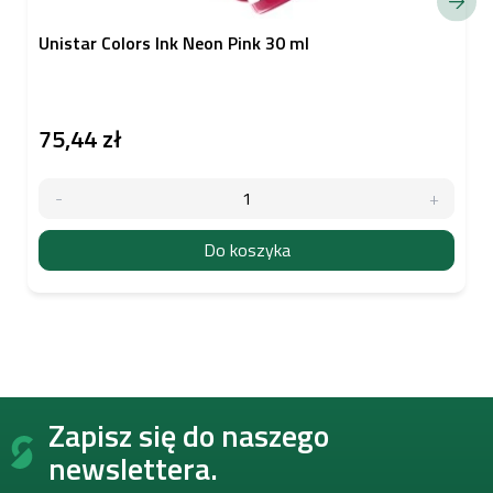
Unistar Colors Ink Neon Pink 30 ml
75,44 zł
Do koszyka
S
Zapisz się do naszego
t
o
newslettera.
p