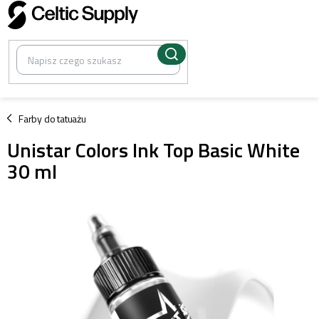
Przejść
do
treści
/
Farby do tatuażu
Unistar Colors Ink Top Basic White
30 ml