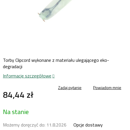
Torby Clipcord wykonane z materiału ulegającego eko-
degradacji
Informacje szczegółowe
Zadaj pytanie
Powiadom mnie
84,44 zł
Cena
Na stanie
jednostkowa:
Możemy doręczyć do:
11.8.2026
Opcje dostawy