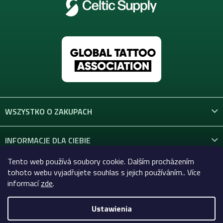
WSZYSTKO O ZAKUPACH
INFORMACJE DLA CIEBIE
Tento web používá soubory cookie. Dalším procházením
KONTAKT
tohoto webu vyjadřujete souhlas s jejich používáním.. Více
informací
zde
.
Ustawienia
Copyright 2026
Celtic-Supply.pl | Wszystko do tatuaży i