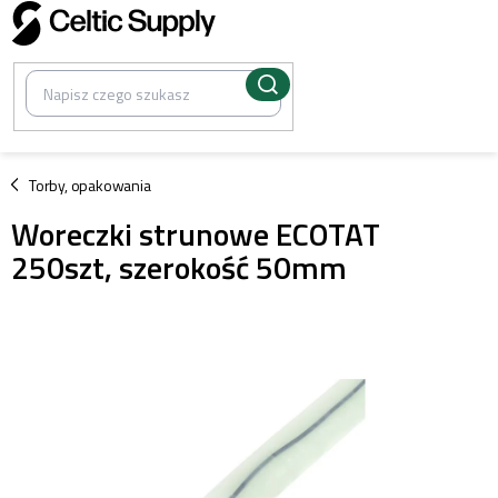
Przejść
do
treści
/
Torby, opakowania
Woreczki strunowe ECOTAT
250szt, szerokość 50mm