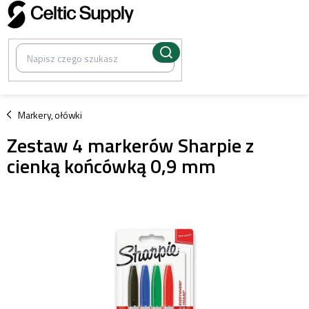
Przejść
do
treści
/
Markery, ołówki
Zestaw 4 markerów Sharpie z
cienką końcówką 0,9 mm