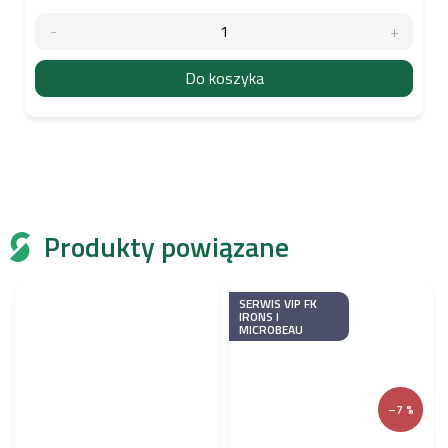
Do koszyka
Produkty powiązane
SERWIS VIP FK
IRONS I
MICROBEAU
–7 %