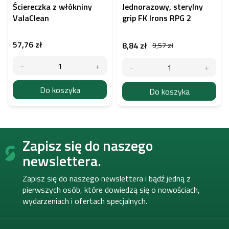
Ściereczka z włókniny
Jednorazowy, sterylny
ValaClean
grip FK Irons RPG 2
57,76 zł
8,84 zł
9,57 zł
Do koszyka
Do koszyka
S
Zapisz się do naszego
t
o
newslettera.
p
k
Zapisz się do naszego newslettera i bądź jedną z
a
pierwszych osób, które dowiedzą się o nowościach,
wydarzeniach i ofertach specjalnych.