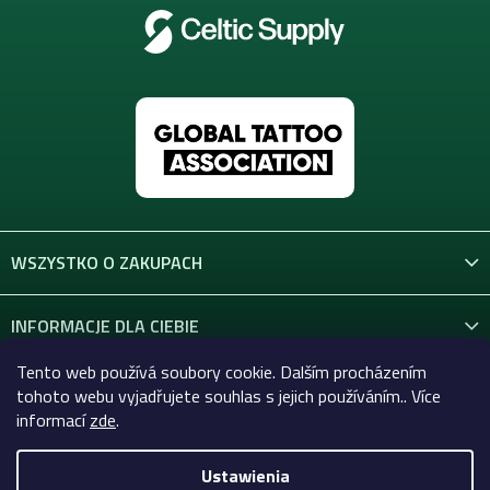
WSZYSTKO O ZAKUPACH
INFORMACJE DLA CIEBIE
Tento web používá soubory cookie. Dalším procházením
KONTAKT
tohoto webu vyjadřujete souhlas s jejich používáním.. Více
informací
zde
.
Ustawienia