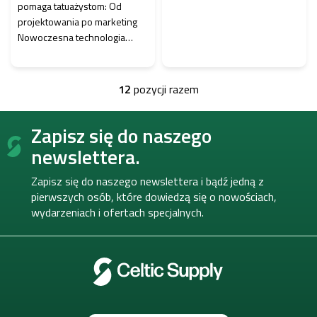
pomaga tatuażystom: Od
projektowania po marketing
Nowoczesna technologia
wpływa na wiele branż, a
przemysł tatuażu nie jest...
12
pozycji razem
K
o
S
n
Zapisz się do naszego
t
t
o
r
newslettera.
o
p
l
k
Zapisz się do naszego newslettera i bądź jedną z
k
a
pierwszych osób, które dowiedzą się o nowościach,
i
wydarzeniach i ofertach specjalnych.
l
i
s
t
y