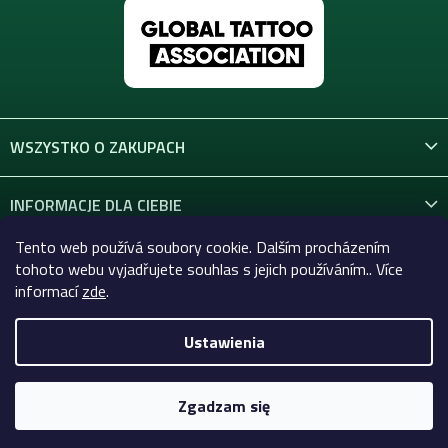
WSZYSTKO O ZAKUPACH
INFORMACJE DLA CIEBIE
Tento web používá soubory cookie. Dalším procházením
KONTAKT
tohoto webu vyjadřujete souhlas s jejich používáním.. Více
informací
zde
.
Ustawienia
Copyright 2026
Celtic-Supply.pl | Wszystko do tatuaży i
makijażu permanentnego
. Wszystkie prawa zastrzeżone.
Zgadzam się
Opracował Shoptet Premium