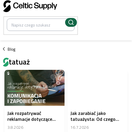
Przejść
do
treści
/
Blog
tatuaż
L
i
s
t
a
a
r
Jak rozpatrywać
Jak zarabiać jako
t
reklamacje dotyczące
tatuażysta: Od czego
y
tatuaży: procedura,
zależą Twoje dochody
3.8.2026
16.7.2026
k
komunikacja i