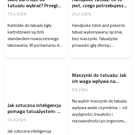
tatuażu wybrać? Przegląd
jest, czego potrzebujesz i
typów, marek i
jak długo się utrzymuje
15.4.2026
24.2.2026
wskazówek z praktyki
Kartridże do tatuażu (igły
Handpoke (stick and poke) to
kartridżowe) są dziś
tatuaż wykonywany ręcznie,
standardem nowoczesnego
bez maszynki. Tatuażysta
tatuowania. W porównaniu do
prowadzi igłę dłonią i
klasycznych igieł do tatuażu
wprowadza pigment punkt po
oferują wyższy poziom...
punkcie. Efekt bywa...
Maszynki do tatuażu: Jak
ich waga wpływa na
pracę artystów
6.5.2024
Na wybór maszynki do tatuażu
Jak sztuczna inteligencja
wpływa wiele czynników – od
pomaga tatuażystom: Od
wydajności, trwałości i
projektowania po
24.3.2025
niezawodności po ergonomię
marketing
i oczywiście wagę. Waga może
Jak sztuczna inteligencja
mieć znaczący...