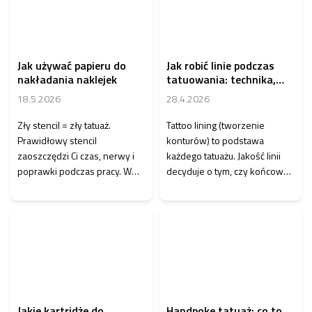
Jak używać papieru do
Jak robić linie podczas
nakładania naklejek
tatuowania: technika,
błędy i wskazówki z
18.5.2026
28.4.2026
praktyki
Zły stencil = zły tatuaż.
Tattoo lining (tworzenie
Prawidłowy stencil
konturów) to podstawa
zaoszczędzi Ci czas, nerwy i
każdego tatuażu. Jakość linii
poprawki podczas pracy. W
decyduje o tym, czy końcowy
tym poradniku pokażemy Ci
tatuaż będzie ostry, czysty i
dokładną procedurę, ja...
profesjonalny –...
Jakie kartridże do
Handpoke tatuaż: co to