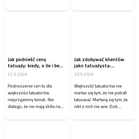
późniejsza pielęgnacja. To
bagatelizowanym
właśnie podczas gojenia klu...
tematem. Nieodpowiednia t...
Jak podnieść ceny
Jak zdobywać klientów
tatuaży: kiedy, o ile i bez
jako tatuażysta:
utraty klientów
strategie, które
22.5.2026
20.5.2026
naprawdę działają
Podnoszenie cen to dla
Większość tatuatorów nie
większości tatuatorów
martwi się tym, że nie potrafi
nieprzyjemny temat. Nie
tatuować. Martwią się tym, że
dlatego, że nie mają skilla na
nikt o nich nie wie. Dziś
wyższe stawki, ale z obawy
decyduje nie tylko skill.
przed utratą...
Możesz być ...