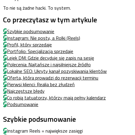
To nie są żadne hacki. To system.
Co przeczytasz w tym artykule
Szybkie podsumowanie
Instagram: Nie posty, a Rolki (Reels)
Profil, który sprzedaje
Portfolio: Specjalizacja sprzedaje
Lejek DM: Gdzie decyduje się zapis na sesję
Polecenia: Najtańsze i najsilniejsze źródło
Lokalne SEO: Ukryty kanał pozyskiwania klientów
Oferta, która prowadzi do rezerwacji terminu
Pierwsi klienci: Realia bez złudzeń
Najczęstsze błędy
Co robią tatuatorzy, którzy mają pełny kalendarz
Podsumowanie
Szybkie podsumowanie
Instagram Reels = największe zasięgi