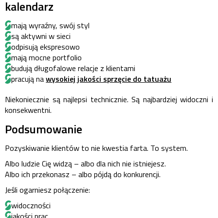
kalendarz
mają wyraźny, swój styl
są aktywni w sieci
odpisują ekspresowo
mają mocne portfolio
budują długofalowe relacje z klientami
pracują na
wysokiej jakości sprzęcie do tatuażu
Niekoniecznie są najlepsi technicznie. Są najbardziej widoczni i
konsekwentni.
Podsumowanie
Pozyskiwanie klientów to nie kwestia farta. To system.
Albo ludzie Cię widzą – albo dla nich nie istniejesz.
Albo ich przekonasz – albo pójdą do konkurencji.
Jeśli ogarniesz połączenie:
widoczności
jakości prac