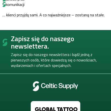
komunikacji
… klienci przyjdą sami. A co najważniejsze – zostaną na stałe.
S
Zapisz się do naszego
t
o
newslettera.
p
k
Zapisz się do naszego newslettera i bądź jedną z
a
pierwszych osób, które dowiedzą się o nowościach,
wydarzeniach i ofertach specjalnych.