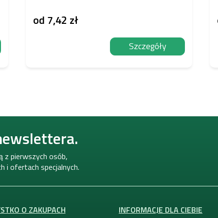
od
7,42 zł
Szczegóły
newslettera.
ną z pierwszych osób,
 i ofertach specjalnych.
STKO O ZAKUPACH
INFORMACJE DLA CIEBIE