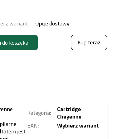
erz wariant
Opcje dostawy
Kup teraz
j do koszyka
eyenne
Cartridge
Kategoria
:
Cheyenne
pilarne
EAN
:
Wybierz wariant
ltatem jest
wnym