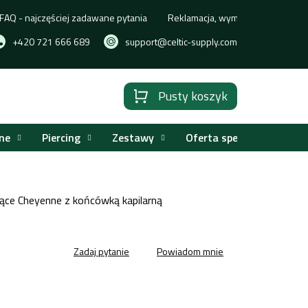
FAQ - najczęściej zadawane pytania
Reklamacja, wymiana lub zwrot t
+420 721 666 689
support@celtic-supply.com
Pusty koszyk
Koszyk
ne
Piercing
Zestawy
Oferta specjalna
jące Cheyenne z końcówką kapilarną
Zadaj pytanie
Powiadom mnie