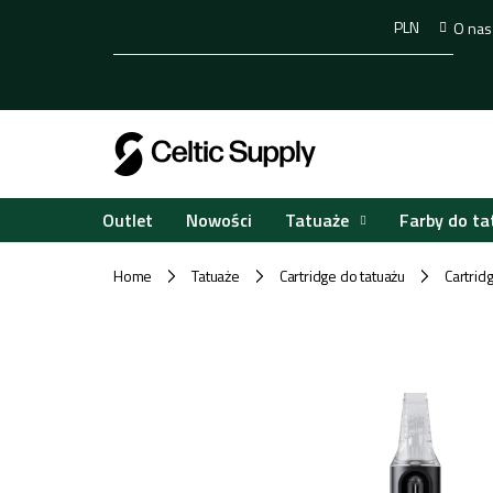
Przejść
PLN
O nas
do
treści
Tatuaże
Farby do ta
Outlet
Nowości
Home
Tatuaże
Cartridge do tatuażu
Cartri
/
/
/