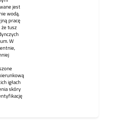
wane jest
nie wodą.
jną pracę
 że tusz
dynczych
num. W
entnie,
mniej
pszone
okierunkową
ch igłach
enia skóry
entyfikację