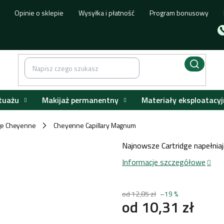
Opinie o sklepie
Wysyłka i płatność
Program bonusowy
tuażu
Makijaż permanentny
Materiały eksploatacyj
dge Cheyenne
Cheyenne Capillary Magnum
/
Najnowsze Cartridge napełnia
Informacje szczegółowe
od 12,85 zł
–19 %
od
10,31 zł