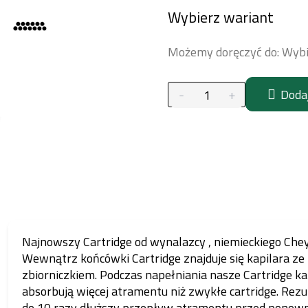
Cena
Wybierz wariant
jednostkowa:
Możemy doręczyć do:
Wybi
Doda
Najnowszy Cartridge od wynalazcy , niemieckiego Ch
Wewnątrz końcówki Cartridge znajduje się kapilara ze
zbiorniczkiem. Podczas napełniania nasze Cartridge ka
absorbują więcej atramentu niż zwykłe cartridge. Rezu
do 10 razy dłuższy przepływ atramentu przed pono