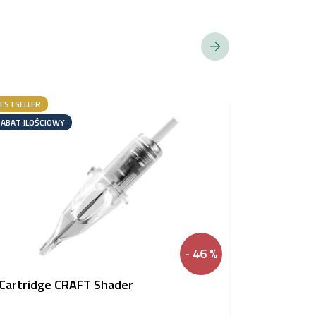
ESTSELLER
RABAT ILOŚC
ABAT ILOŚCIOWY
- 46 %
Cartridge CRAFT Shader
Cheyenn
cartridge