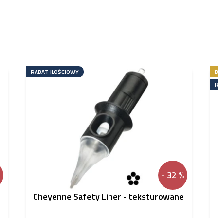
RABAT ILOŚCIOWY
B
R
- 32 %
Cheyenne Safety Liner - teksturowane