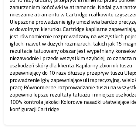
zanurzeniem końcówki w atramencie. Nadal gwaranto
mieszanie atramentu w Cartridge i całkowite czyszcze
Ulepszone prowadzenie igły umożliwia bardzo precyzy
w dowolnym kierunku. Cartridge kapilarne zapewniają,
jest równomiernie rozprowadzany na wszystkich poje
igłach, nawet w dużych rozmiarach, takich jak 15 mag
rezultacie tatuowany obszar jest wypełniany konsekw
niezawodnie i przede wszystkim szybciej, co oznacza 
uszkodzeń skóry dla klienta. Kapilarny zbiornik tuszu
zapewniający do 10 razy dłuższy przepływ tuszu Ule
prowadzenie igły zapewniające ultraprecyzyjną, wiel
pracę Równomierne rozprowadzanie tuszu na wszystki
zapewnia lepsze rezultaty tatuażu i mniejsze uszkodz
100% kontrola jakości Kolorowe nasadki ułatwiające id
konfiguracji Cartridge