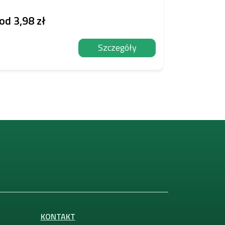
od
3,98 zł
od
15,2
Szczegóły
KONTAKT