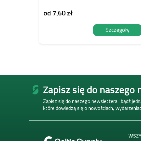
od
7,60 zł
Szczegóły
S
t
Zapisz się do naszego 
o
p
Zapisz się do naszego newslettera i bądź jed
k
które dowiedzą się o nowościach, wydarzeniach
a
WSZY