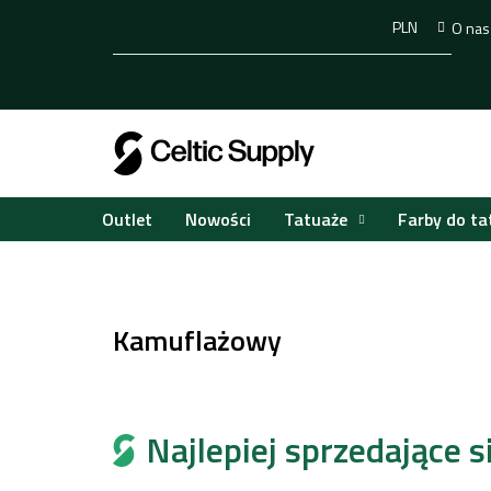
Przejść
PLN
O nas
do
treści
Tatuaże
Farby do ta
Outlet
Nowości
Home
Makijaż permanentny
Pigmenty PMU zatw
/
/
Kamuflażowy
Najlepiej sprzedające si