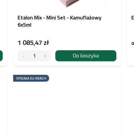
Etalon Mix - Mini Set - Kamuflażowy
E
6x5ml
1 085,47 zł
Do koszyka
SPEŁNIA EU REACH