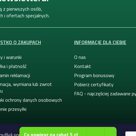
k
i
ną z pierwszych osób,
l
 i ofertach specjalnych.
i
s
t
y
STKO O ZAKUPACH
INFORMACJE DLA CIEBIE
y i warunki
O nas
ka i płatność
Kontakt
amin reklamacji
Program bonusowy
macja, wymiana lub zwrot
Pobierz certyfikaty
ru
FAQ - najczęściej zadawane p
ki ochrony danych osobowych
nie przesyłki
Co powiesz na rabat 5 zł
oužívá soubory cookie. Dalším procházením tohoto webu