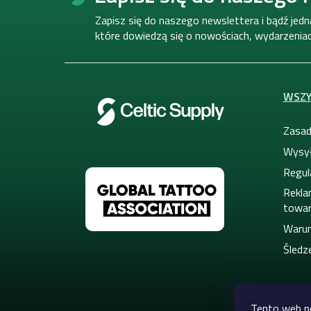
o
p
Zapisz się do naszego newslettera i bądź jed
k
które dowiedzą się o nowościach, wydarzeniach
a
WSZY
Zasad
Wysył
Regul
Rekla
towa
Warun
Śledze
Tento web p