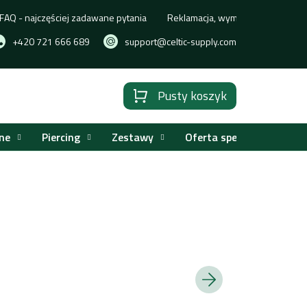
FAQ - najczęściej zadawane pytania
Reklamacja, wymiana lub zwrot t
+420 721 666 689
support@celtic-supply.com
Pusty koszyk
Koszyk
ne
Piercing
Zestawy
Oferta specjalna