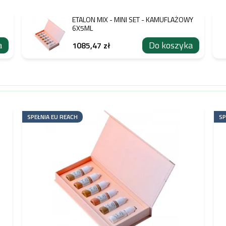
ETALON MIX - MINI SET - KAMUFLAŻOWY
6X5ML
a
Do koszyka
1085,47 zł
SPEŁNIA EU REACH
SP