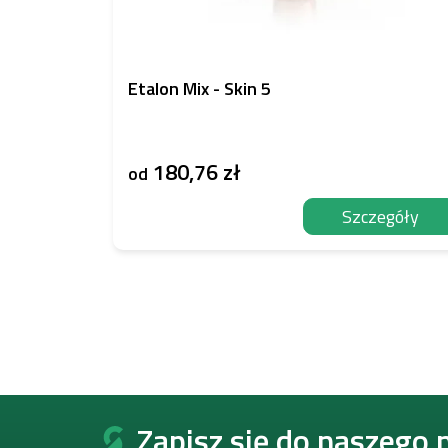
Etalon Mix - Skin 5
180,76 zł
od
Szczegóły
S
t
Zapisz się do naszego 