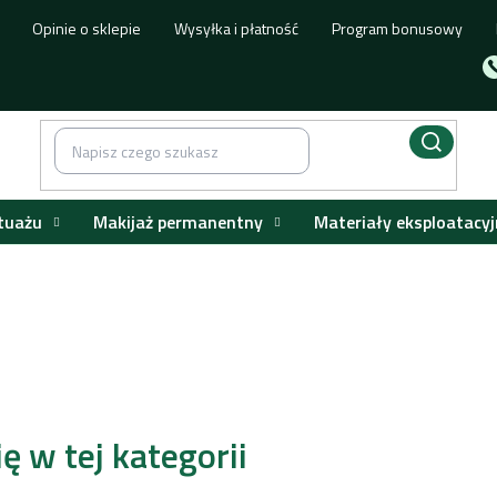
Opinie o sklepie
Wysyłka i płatność
Program bonusowy
tuażu
Makijaż permanentny
Materiały eksploatacyj
ierdzone przez UE
Etalon mix
Kamuflażowy
/
/
ę w tej kategorii