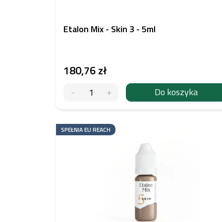
t
ó
w
Etalon Mix - Skin 3 - 5ml
180,76 zł
Do koszyka
SPEŁNIA EU REACH