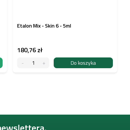
Etalon Mix - Skin 6 - 5ml
180,76 zł
Do koszyka
K
o
n
t
r
o
newslettera.
l