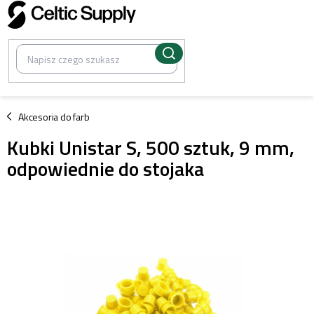
Przejść
do
treści
/
Akcesoria do farb
Kubki Unistar S, 500 sztuk, 9 mm,
odpowiednie do stojaka