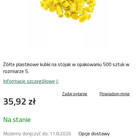
Żółte plastikowe kubki na stojak w opakowaniu 500 sztuk w
rozmiarze S.
Informacje szczegółowe
Zadaj pytanie
Powiadom mnie
35,92 zł
Cena
Na stanie
jednostkowa:
Możemy doręczyć do:
11.8.2026
Opcje dostawy