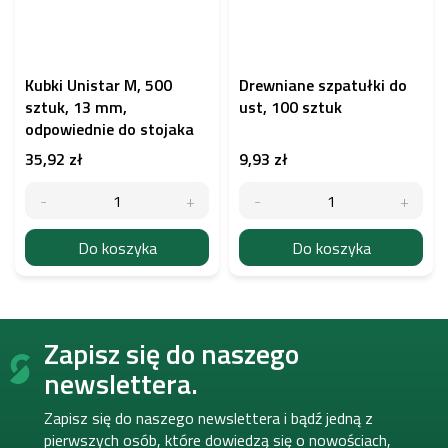
Kubki Unistar M, 500
Drewniane szpatułki do
sztuk, 13 mm,
ust, 100 sztuk
odpowiednie do stojaka
35,92 zł
9,93 zł
Do koszyka
Do koszyka
S
Zapisz się do naszego
t
o
newslettera.
p
k
Zapisz się do naszego newslettera i bądź jedną z
a
pierwszych osób, które dowiedzą się o nowościach,