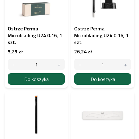
a
p
r
o
d
Ostrze Perma
Ostrze Perma
u
Microblading U24 0.16, 1
Microblading U24 0.16, 1
k
szt.
szt.
t
5,25 zł
26,24 zł
ó
w
Do koszyka
Do koszyka