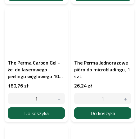
The Perma Carbon Gel -
The Perma Jednorazowe
żel do laserowego
pióro do microbladingu, 1
peelingu węglowego 100
szt.
ml
180,76 zł
26,24 zł
Do koszyka
Do koszyka