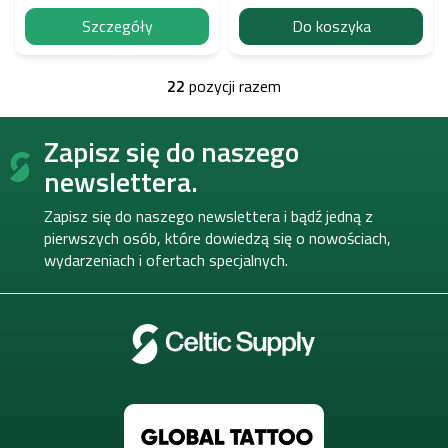
Szczegóły
Do koszyka
22
pozycji razem
K
o
S
n
Zapisz się do naszego
t
t
o
r
newslettera.
o
p
l
k
Zapisz się do naszego newslettera i bądź jedną z
k
a
pierwszych osób, które dowiedzą się o nowościach,
i
wydarzeniach i ofertach specjalnych.
l
i
s
t
y