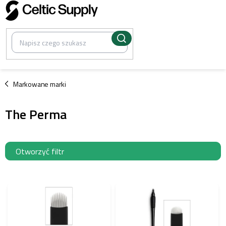
Przejść
do
treści
/
Markowane marki
The Perma
Otworzyć filtr
L
i
s
t