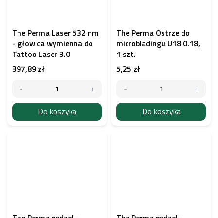
The Perma Laser 532 nm
The Perma Ostrze do
- głowica wymienna do
microbladingu U18 0.18,
Tattoo Laser 3.0
1 szt.
397,89 zł
5,25 zł
Do koszyka
Do koszyka
The Perma pędzel -
The Perma pędzel -