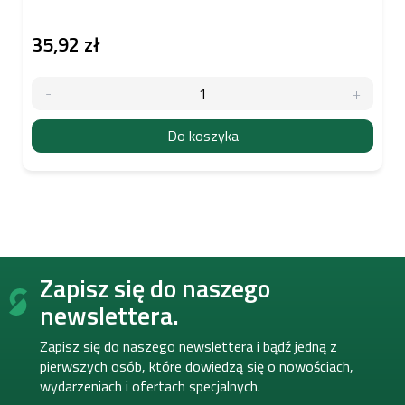
35,92 zł
Do koszyka
S
Zapisz się do naszego
t
o
newslettera.
p
k
Zapisz się do naszego newslettera i bądź jedną z
a
pierwszych osób, które dowiedzą się o nowościach,
wydarzeniach i ofertach specjalnych.