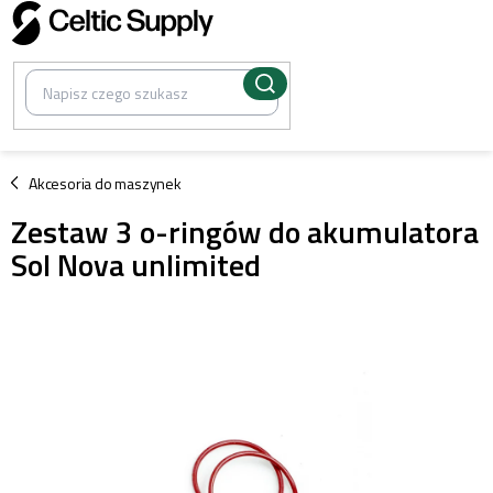
Przejść
do
treści
/
Akcesoria do maszynek
Zestaw 3 o-ringów do akumulatora
Sol Nova unlimited