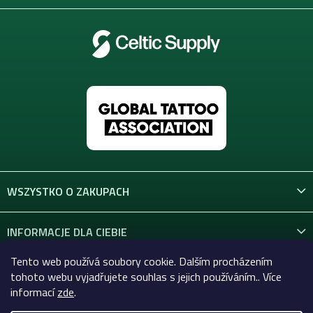
WSZYSTKO O ZAKUPACH
INFORMACJE DLA CIEBIE
Tento web používá soubory cookie. Dalším procházením
KONTAKT
tohoto webu vyjadřujete souhlas s jejich používáním.. Více
informací
zde
.