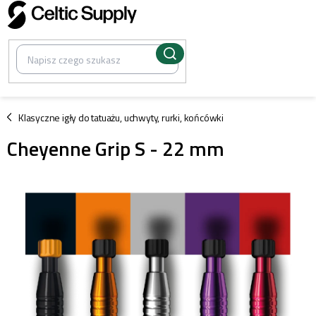
Przejść
do
treści
/
Klasyczne igły do tatuażu, uchwyty, rurki, końcówki
Cheyenne Grip S - 22 mm