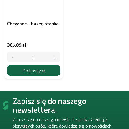
Cheyenne - haker, stopka
305,89 zł
Do koszyka
S
Zapisz się do naszego
t
o
newslettera.
p
k
Zapisz się do naszego newslettera i bądź jedną z
a
pierwszych osób, które dowiedzą się o nowościach,