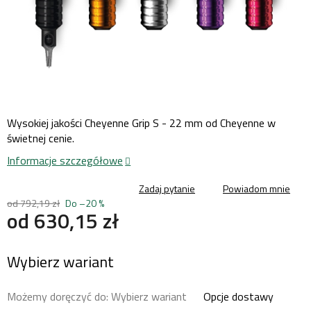
Wysokiej jakości Cheyenne Grip S - 22 mm od Cheyenne w
świetnej cenie.
Informacje szczegółowe
Zadaj pytanie
Powiadom mnie
od 792,19 zł
Do –20 %
od
630,15 zł
Cena
Wybierz wariant
jednostkowa:
Możemy doręczyć do:
Wybierz wariant
Opcje dostawy