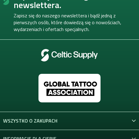
o
newslettera.
p
k
Zapisz się do naszego newslettera i bądź jedną z
a
pierwszych osób, które dowiedzą się o nowościach,
wydarzeniach i ofertach specjalnych.
WSZYSTKO O ZAKUPACH
INFORMACJE DLA CIEBIE