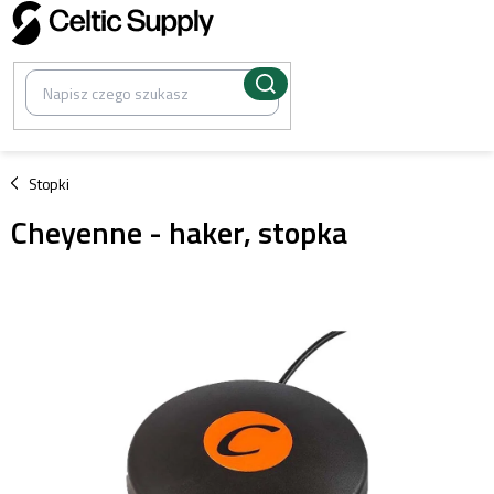
Przejść
do
treści
/
Stopki
Cheyenne - haker, stopka