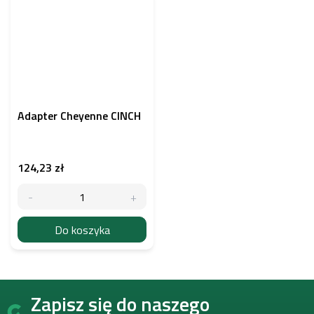
Adapter Cheyenne CINCH
124,23 zł
Do koszyka
S
Zapisz się do naszego
t